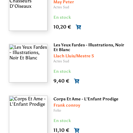
May Peter
Actes Sud
En stock
10,20 €
Les Yeux Fardes - Illustrations, Noir
Et Blanc
Llach Lluis/Mestre S
Actes Sud
En stock
9,40 €
Corps Et Ame - L'Enfant Prodige
Frank conroy
Folio
En stock
11,10 €