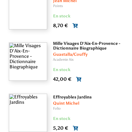
Jean Michel
Points
En stock
8,70 €
Mille Visages D'Aix-En-Provence -
Dictionnaire Biographique
Guastalla/Couffy
Academie Aix
En stock
42,00 €
Effroyables Jardins
Quint Michel
Folio
En stock
5,20 €