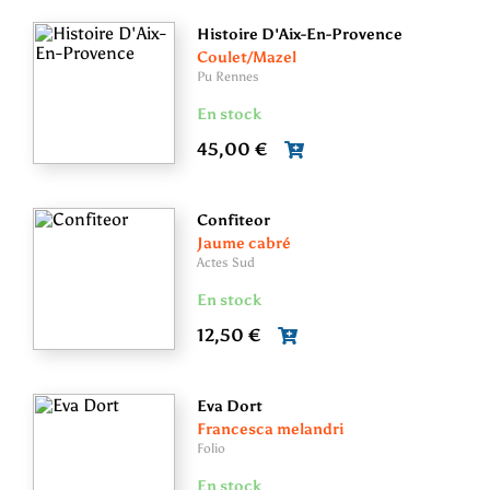
Histoire D'Aix-En-Provence
Coulet/Mazel
Pu Rennes
En stock
45,00 €
Confiteor
Jaume cabré
Actes Sud
En stock
12,50 €
Eva Dort
Francesca melandri
Folio
En stock