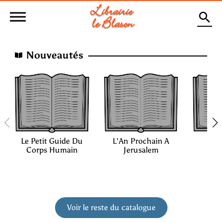
Librairie

 le 
Blason
Nouveautés
Le Petit Guide Du
L'An Prochain A
La
Corps Humain
Jerusalem
Pro
Voir le reste du catalogue