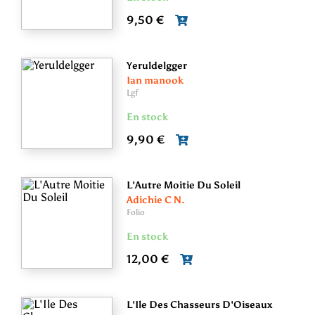
9,50 €
Yeruldelgger
Ian manook
Lgf
En stock
9,90 €
L'Autre Moitie Du Soleil
Adichie C N.
Folio
En stock
12,00 €
L'Ile Des Chasseurs D'Oiseaux