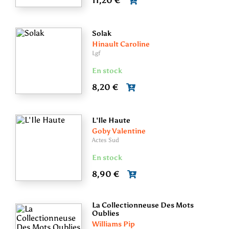
11,20 €
Solak
Hinault Caroline
Lgf
En stock
8,20 €
L'Ile Haute
Goby Valentine
Actes Sud
En stock
8,90 €
La Collectionneuse Des Mots
Oublies
Williams Pip